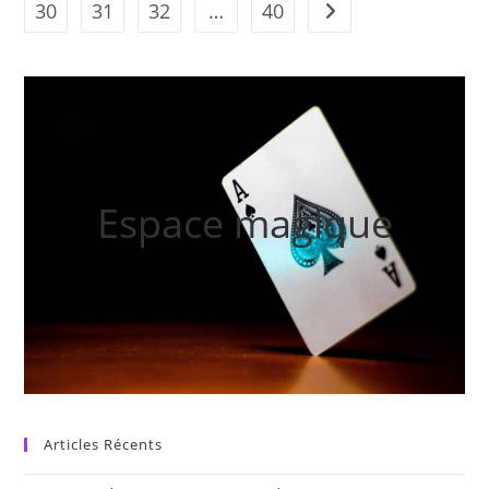
30
31
32
…
40
Aller à la page suivan
De
Pandore
?
Espace magique
Articles Récents