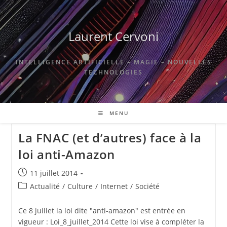
Skip
to
content
Laurent Cervoni
INTELLIGENCE ARTIFICIELLE – MAGIE – NOUVELLES
TECHNOLOGIES
MENU
La FNAC (et d’autres) face à la
loi anti-Amazon
Publication
11 juillet 2014
publiée :
Post
Actualité
/
Culture
/
Internet
/
Société
category:
Ce 8 juillet la loi dite "anti-amazon" est entrée en
vigueur : Loi_8_juillet_2014 Cette loi vise à compléter la