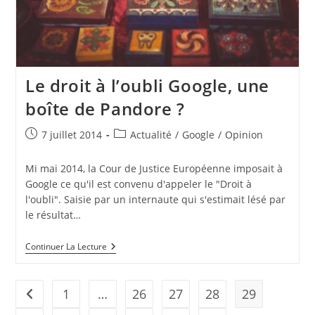
Le droit à l’oubli Google, une
boîte de Pandore ?
Publication
Post
7 juillet 2014
Actualité
/
Google
/
Opinion
publiée :
category:
Mi mai 2014, la Cour de Justice Européenne imposait à
Google ce qu'il est convenu d'appeler le "Droit à
l'oubli". Saisie par un internaute qui s'estimait lésé par
le résultat…
Le
Continuer La Lecture
Droit
À
L’oubli
Google,
1
…
26
27
28
29
Go to the previous page
Une
Boîte