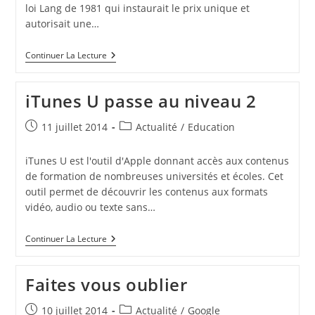
loi Lang de 1981 qui instaurait le prix unique et
autorisait une…
La
Continuer La Lecture
FNAC
(et
D’autres)
iTunes U passe au niveau 2
Face
À
La
Publication
Post
11 juillet 2014
Actualité
/
Education
Loi
publiée :
category:
Anti-
Amazon
iTunes U est l'outil d'Apple donnant accès aux contenus
de formation de nombreuses universités et écoles. Cet
outil permet de découvrir les contenus aux formats
vidéo, audio ou texte sans…
ITunes
Continuer La Lecture
U
Passe
Au
Faites vous oublier
Niveau
2
Publication
Post
10 juillet 2014
Actualité
/
Google