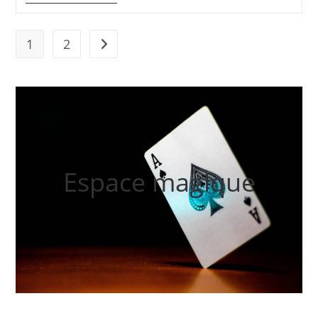
Avez
Été
Piraté…
1
2
Aller à la page suivante
Espace magique