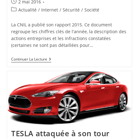
Publication
2 mai 2016
publiée :
Post
Actualité
/
Internet
/
Sécurité
/
Société
category:
La CNIL a publié son rapport 2015. Ce document
regroupe les chiffres clés de l'année, la description des
actions entreprises et les infractions constatées
(certaines ne sont pas détaillées pour…
En
Continuer La Lecture
2016,
La
CNIL
Va
S’intéresser
(aussi)
Aux
Objets
Connectés
TESLA attaquée à son tour