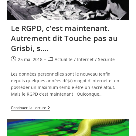
Le RGPD, c’est maintenant.
Autrement dit Touche pas au
Grisbi, s….
Publication
Post
25 mai 2018
Actualité
/
Internet
/
Sécurité
publiée :
category:
Les données personnelles sont le nouveau (enfin
depuis quelques années déjà) magot d'Internet et en
posséder un maximum semble être un sacré atout.
Mais le RGPD c'est maintenant ! Quiconque…
Le
Continuer La Lecture
RGPD,
C’est
Maintenant.
Autrement
Dit