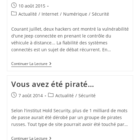
Publication
10 août 2015
publiée :
Post
Actualité
/
Internet
/
Numérique
/
Sécurité
category:
Courant juillet, deux hackers ont montré la vulnérabilité
d'une Jeep connectée en prenant le contrôle du
véhicule à distance... La fiabilité des systèmes
connectés est un sujet de débat récurrent. En…
TESLA
Continuer La Lecture
Attaquée
À
Son
Vous avez été piraté…
Tour
Publication
Post
7 août 2014
Actualité
/
Sécurité
publiée :
category:
Selon l'institut Hold Security, plus de 1 milliard de mots
de passe aurait été dérobé par un groupe de pirates
russes. Tout type de site pourrait avoir été touché par…
Vous
Continuer La Lecture