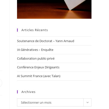
Articles Récents
Soutenance de Doctorat – Yann Arnaud
IA Génératives – Enquête
Collaboration public-privé
Conférence Enjeux Dirigeants
AI Summit France (avec Talan)
uvrir
ans
ne
Archives
utre
enêtre
Archives
Sélectionner un mois