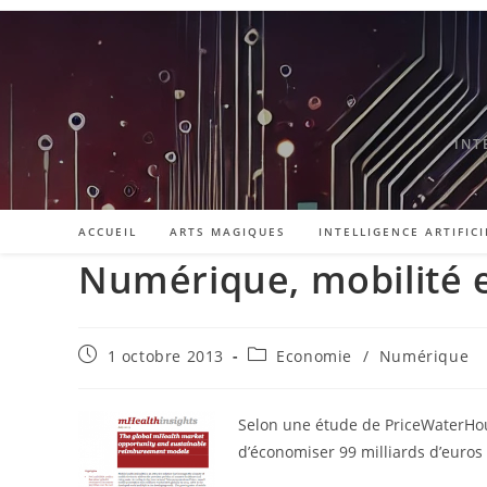
Skip
to
content
INT
ACCUEIL
ARTS MAGIQUES
INTELLIGENCE ARTIFICI
Numérique, mobilité 
Publication
Post
1 octobre 2013
Economie
/
Numérique
publiée :
category:
Selon une étude de PriceWaterHou
d’économiser 99 milliards d’euros