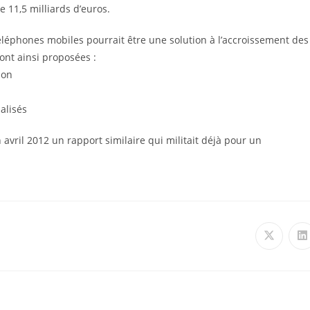
e 11,5 milliards d’euros.
éléphones mobiles pourrait être une solution à l’accroissement des
ont ainsi proposées :
ion
alisés
avril 2012 un rapport similaire qui militait déjà pour un
Ouvrir
O
dans
d
une
u
autre
a
fenêtre
f