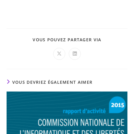
PARTAGER
VOUS POUVEZ PARTAGER VIA
CE
CONTENU
Ouvrir
Ouvrir
dans
dans
une
une
autre
autre
fenêtre
fenêtre
VOUS DEVRIEZ ÉGALEMENT AIMER