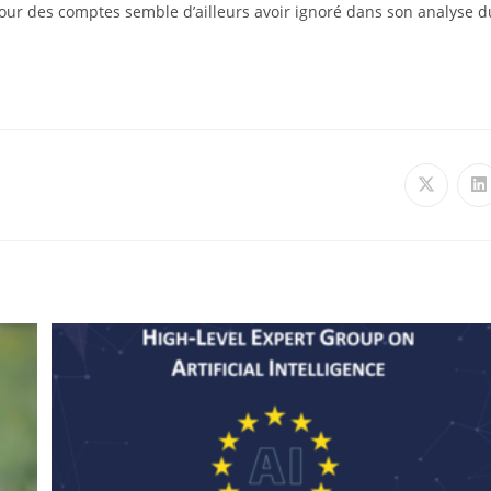
 cour des comptes semble d’ailleurs avoir ignoré dans son analyse d
Ouvrir
O
dans
d
une
u
autre
a
fenêtre
f